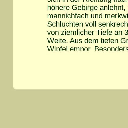
höhere Gebirge anlehnt, 
mannichfach und merkwürd
Schluchten voll senkrec
von ziemlicher Tiefe an 3
Weite. Aus dem tiefen G
Wipfel empor. Besonders
Gehölz und den Kammerl
Felsenkammern bei den
Eibenbaum, Taxus bacca
im Macbeth gedenkt, und
Volksaberglauben eine nic
jenen Kammerlöchern hauß
Sage, Zwerge in großer 
Wache, so heißt der The
Dorfes Angelrode, weil i